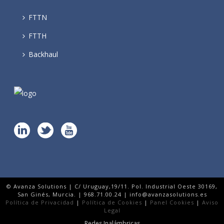
FTTN
FTTH
Backhaul
© Avanza Solutions | C/ Uruguay,19/11. Pol. Industrial Oeste 30169,
San Ginés, Murcia. | 968.71.00.24 | info@avanzasolutions.es
Política de Privacidad
|
Política de Cookies
|
Panel Cookies
|
Aviso
Legal
Redes Inalámbricas